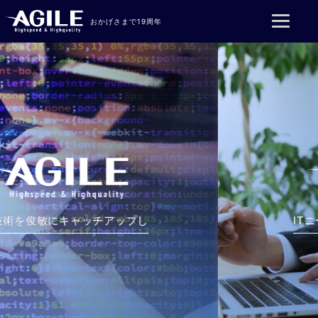
コンテンツへスキップ
おかげさまで19周年
ITニーズに素早く対応することで