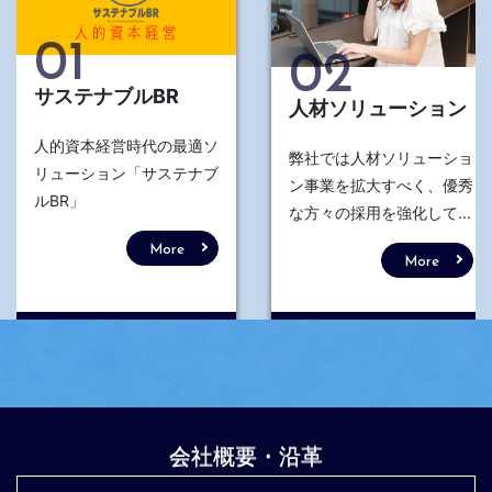
01
02
サステナブルBR
人材ソリューション
人的資本経営時代の最適ソ
弊社では人材ソリューショ
リューション「サステナブ
ン事業を拡大すべく、優秀
ルBR」
な方々の採用を強化して...
More
More
会社概要・沿革