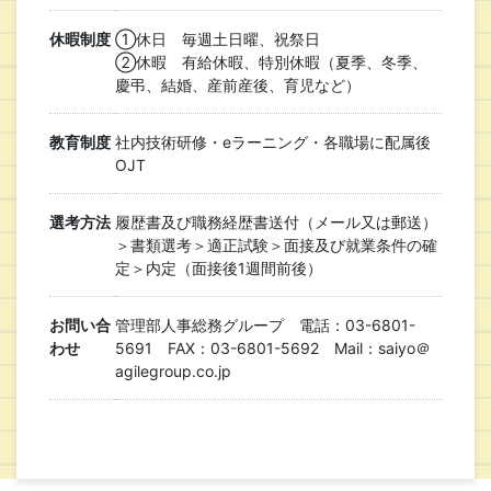
休暇制度
①休日 毎週土日曜、祝祭日
②休暇 有給休暇、特別休暇（夏季、冬季、
慶弔、結婚、産前産後、育児など）
教育制度
社内技術研修・eラーニング・各職場に配属後
OJT
選考方法
履歴書及び職務経歴書送付（メール又は郵送）
＞書類選考＞適正試験＞面接及び就業条件の確
定＞内定（面接後1週間前後）
お問い合
管理部人事総務グループ 電話：03-6801-
わせ
5691 FAX：03-6801-5692 Mail：saiyo＠
agilegroup.co.jp